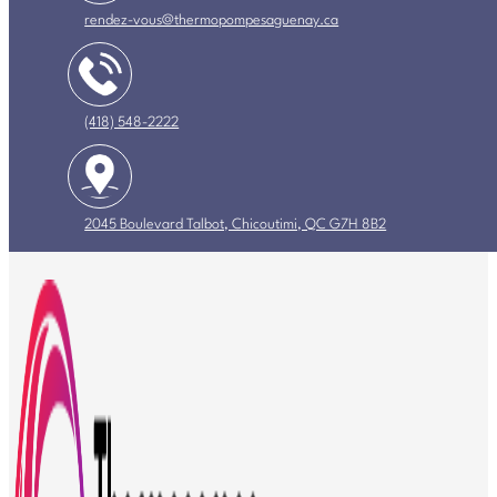
rendez-vous@thermopompesaguenay.ca
(418) 548-2222
2045 Boulevard Talbot, Chicoutimi, QC G7H 8B2