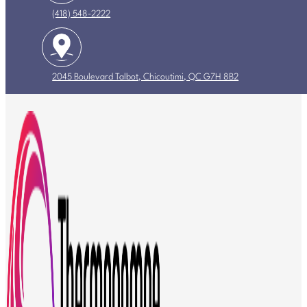
(418) 548-2222
2045 Boulevard Talbot, Chicoutimi, QC G7H 8B2