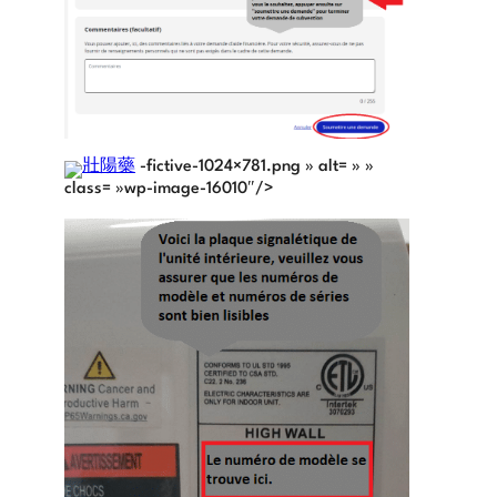
壯陽藥
-fictive-1024×781.png » alt= » »
class= »wp-image-16010″/>