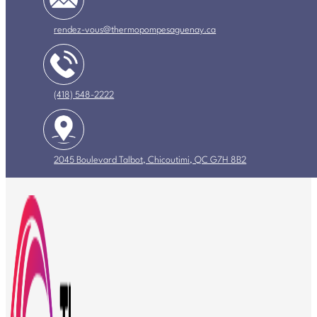
rendez-vous@thermopompesaguenay.ca
(418) 548-2222
2045 Boulevard Talbot, Chicoutimi, QC G7H 8B2