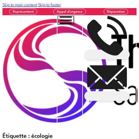
Skip to main content
Skip to footer
Représentant
Appel d'urgence
Réparation
Étiquette :
écologie