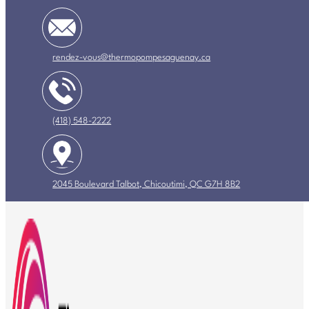
rendez-vous@thermopompesaguenay.ca
(418) 548-2222
2045 Boulevard Talbot, Chicoutimi, QC G7H 8B2