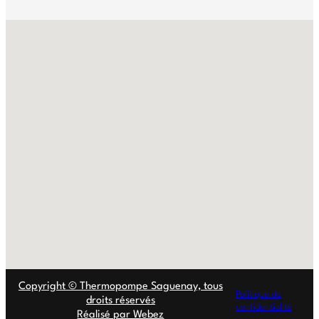
No locations found
Copyright © Thermopompe Saguenay, tous
Politique de
droits réservés
confidentialité
Réalisé par Webez