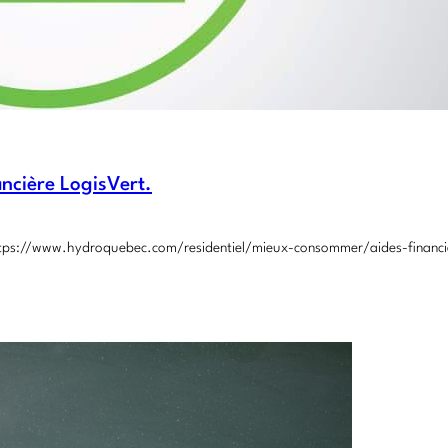
ncière LogisVert.
 https://www.hydroquebec.com/residentiel/mieux-consommer/aides-financie