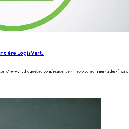
ncière LogisVert.
 https://www.hydroquebec.com/residentiel/mieux-consommer/aides-financie