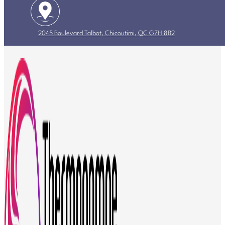
2045 Boulevard Talbot, Chicoutimi, QC G7H 8B2