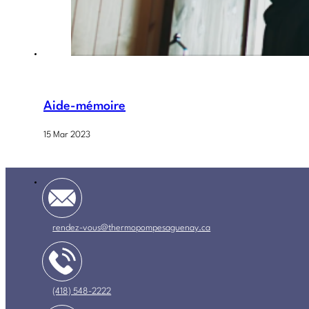
Aide-mémoire
15 Mar 2023
rendez-vous@thermopompesaguenay.ca
(418) 548-2222