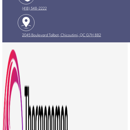
(418) 548-2222
2045 Boulevard Talbot, Chicoutimi, QC G7H 8B2