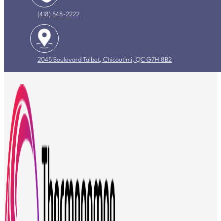
(418) 548-2222
2045 Boulevard Talbot, Chicoutimi, QC G7H 8B2