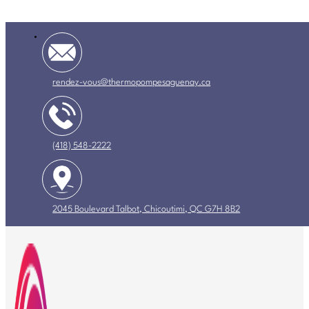
rendez-vous@thermopompesaguenay.ca
(418) 548-2222
2045 Boulevard Talbot, Chicoutimi, QC G7H 8B2