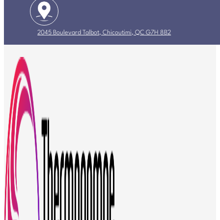
2045 Boulevard Talbot, Chicoutimi, QC G7H 8B2