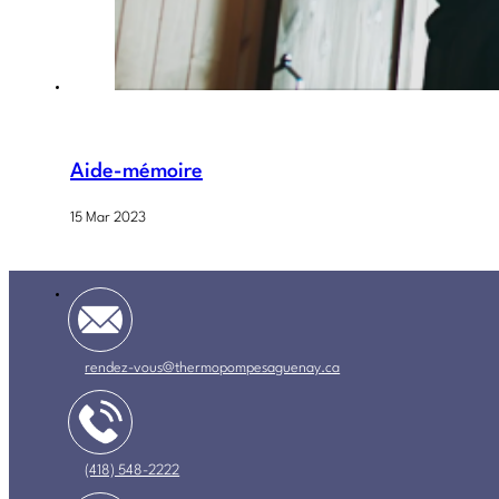
Aide-mémoire
15 Mar 2023
rendez-vous@thermopompesaguenay.ca
(418) 548-2222