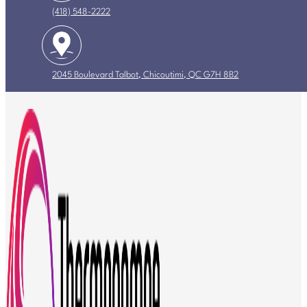
(418) 548-2222
2045 Boulevard Talbot, Chicoutimi, QC G7H 8B2