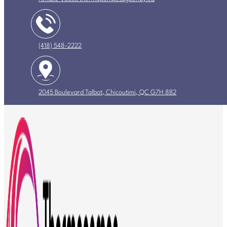
(418) 548-2222
2045 Boulevard Talbot, Chicoutimi, QC G7H 8B2