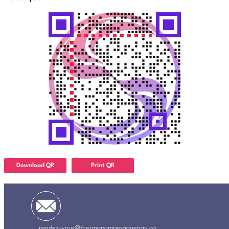
Download QR
Print QR
rendez-vous@thermopompesaguenay.ca